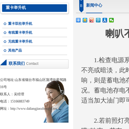
新闻中心
B
重卡举升机
重卡双柱举升机
喇叭
有线重卡举升机
无线重卡举升机
其他产品
1.检查电源
联系我们
Contact
不亮或暗淡，此
响，则是蓄电池
公司地址:山东省烟台市福山区蒲湾街銮驾路
16号
况。蓄电池存电
联系人：吴经理
适当加大油门即
电话：15166883749
网址：
http://www.daliangjiaozhengyi.net
2.若前照灯亮