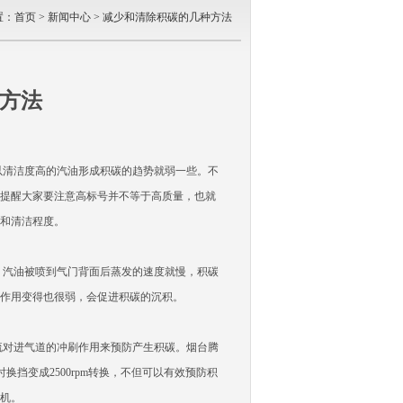
置：
首页
>
新闻中心
> 减少和清除积碳的几种方法
方法
清洁度高的汽油形成积碳的趋势就弱一些。不
提醒大家要注意高标号并不等于高质量，也就
质和清洁程度。
汽油被喷到气门背面后蒸发的速度就慢，积碳
作用变得也很弱，会促进积碳的沉积。
对进气道的冲刷作用来预防产生积碳。烟台腾
换挡变成2500rpm转换，不但可以有效预防积
机。