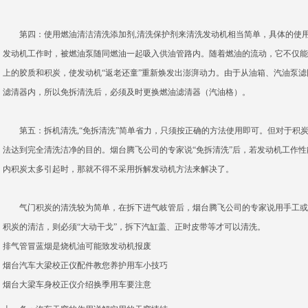
第四：使用燃油清洁清洗添加剂,清洗保护剂来清洗发动机相当简单，具体的使用
发动机工作时，被燃油泵随同燃油一起吸入供油管路内。随着燃油的流动，它不仅能
上的胶质和积炭，使发动机“返老还童”重新焕发出澎湃动力。由于从油箱、汽油泵
滤清器内，所以免拆清洗后，必须及时更换燃油滤清器（汽油格）。
第五：拆机清洗,“免拆清洗”简单省力，只须按正确的方法使用即可。但对于积
法达到完全清洗洁净的目的。烟台腾飞公司的专家说“免拆清洗”后，若发动机工作
内积炭太多引起时，那就不得不采用拆解发动机方法来解决了。
气门积炭的清洗较为简单，在拆下进气岐管后，烟台腾飞公司的专家说用手工或
积炭的清洁，则必须“大动干戈”，拆下汽缸盖、正时皮带等才可以清洗。
排气管冒蓝烟是烧机油可能致发动机报废
烟台汽车大梁校正仪配件教您养护用车小技巧
烟台大梁车身校正仪介绍换季用车要注意