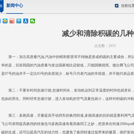
新闻中心
当前位
B
减少和清除积碳的几种
点击数：2033
第一：加注高质量汽油,汽油中的蜡和胶质等不纯物是形成积碳的主要成份，所以
幸的是，目前我国的汽油质量与发达国家相比还较低，只能因陋就简。
烟台腾飞
公司
是97号的油并不一定比93号的杂质就少，标号只代表汽油的辛烷值，并不能代表品
第二：不要长时间怠速行驶,怠速时间长，发动机达到正常温度的时间也就变长，
也由此而生。同时经常怠速行驶，进入发动机的空气流量也就小，这样对积碳的冲刷
第三：多跑高速，尽量提高手动挡车的换挡转速,多跑高速的目的就是要利用气流
飞公司表明提高换挡的转速也与多跑高速有着异曲同工之妙，把原来在转速2000rpm时
碳的生成，还可以提高汽车的动力性，也避免了换挡转速过低带来的爆震，保护发动