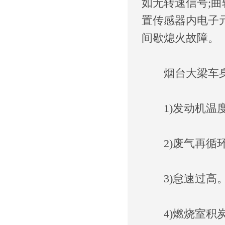
如无转速信号;
置传感器内电子
间歇熄火故障。
烟台大梁车身
1)发动机温
2)废气再循环
3)怠速过高
4)燃烧室积炭