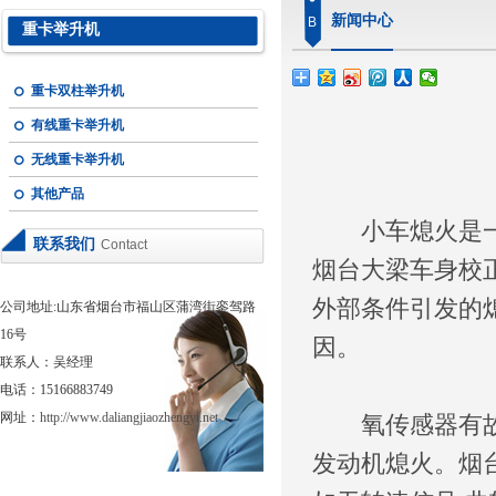
新闻中心
B
重卡举升机
重卡双柱举升机
有线重卡举升机
无线重卡举升机
其他产品
小车熄火是一件
联系我们
Contact
烟台大梁车身校
外部条件引发的
公司地址:山东省烟台市福山区蒲湾街銮驾路
16号
因。
联系人：吴经理
电话：15166883749
网址：
http://www.daliangjiaozhengyi.net
氧传感器有故障
发动机熄火。烟