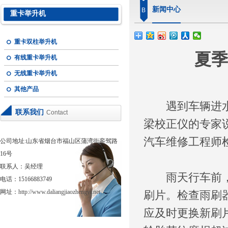
新闻中心
B
重卡举升机
重卡双柱举升机
夏季
有线重卡举升机
无线重卡举升机
其他产品
遇到车辆进水熄
联系我们
Contact
梁校正仪
的专家
汽车维修工程师
公司地址:山东省烟台市福山区蒲湾街銮驾路
16号
联系人：吴经理
雨天行车前，要
电话：15166883749
网址：
http://www.daliangjiaozhengyi.net
刷片。检查雨刷
应及时更换新刷