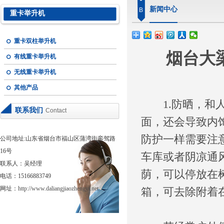
新闻中心
B
重卡举升机
重卡双柱举升机
烟台大
有线重卡举升机
无线重卡举升机
其他产品
1.防晒，和人
联系我们
Contact
面，还会导致内
防护一样需要注
公司地址:山东省烟台市福山区蒲湾街銮驾路
16号
车库或者阴凉通
联系人：吴经理
荫，可以停放在
电话：15166883749
网址：
http://www.daliangjiaozhengyi.net
箱，可去除附着