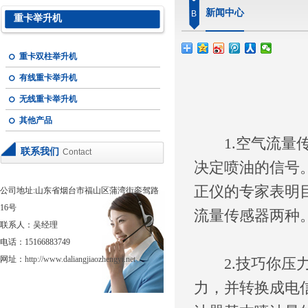
新闻中心
B
重卡举升机
重卡双柱举升机
有线重卡举升机
无线重卡举升机
其他产品
1.空气流量传
联系我们
Contact
决定喷油的信号
正仪的专家表明
公司地址:山东省烟台市福山区蒲湾街銮驾路
16号
流量传感器两种
联系人：吴经理
电话：15166883749
网址：
http://www.daliangjiaozhengyi.net
2.技巧你压力
力，并转换成电