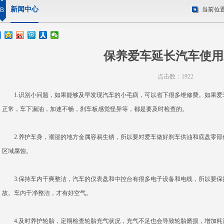
新闻中心
当前位
B
保养爱车延长汽车使用
点击数：1922
1.识别小问题，如果能够及早发现汽车的小毛病，可以省下很多维修费。如果爱
正常，车下漏油，加速不畅，刹车板感觉怪异等，都是要及时检查的。
2.养护车身，潮湿的地方金属容易生锈，所以要对爱车做好刹车供油和底盘零部
区域腐蚀。
3.保持车内干爽整洁，汽车的仪表盘和中控台有很多电子设备和电线，所以要保
故。车内干净整洁，才有好空气。
4.及时养护轮胎，定期检查轮胎充气状况，充气不足也会导致轮胎磨损，增加耗