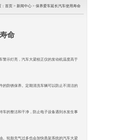
置：
首页
>
新闻中心
> 保养爱车延长汽车使用寿命
寿命
车警示灯亮，汽车大梁校正仪的发动机温度高于
件的防锈保养。定期清洗车辆可以防止不清洁的
持车的整洁和干净，防止电子设备遇到水发生事
油。轮胎充气过多也会加快悬架系统的汽车大梁