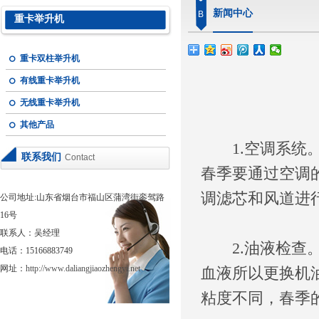
新闻中心
B
重卡举升机
重卡双柱举升机
有线重卡举升机
无线重卡举升机
其他产品
1.空调系统。
联系我们
Contact
春季要通过空调
调滤芯和风道进
公司地址:山东省烟台市福山区蒲湾街銮驾路
16号
联系人：吴经理
2.油液检查。
电话：15166883749
网址：
http://www.daliangjiaozhengyi.net
血液所以更换机
粘度不同，春季