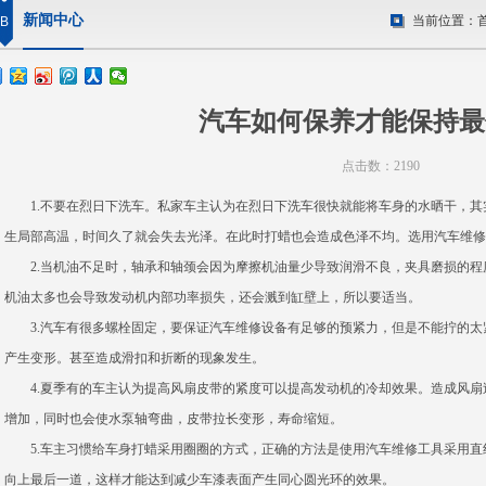
新闻中心
当前位置：
B
汽车如何保养才能保持最
点击数：2190
1.不要在烈日下洗车。私家车主认为在烈日下洗车很快就能将车身的水晒干，其
生局部高温，时间久了就会失去光泽。在此时打蜡也会造成色泽不均。选用汽车维修
2.当机油不足时，轴承和轴颈会因为摩擦机油量少导致润滑不良，夹具磨损的程
机油太多也会导致发动机内部功率损失，还会溅到缸壁上，所以要适当。
3.汽车有很多螺栓固定，要保证汽车维修设备有足够的预紧力，但是不能拧的太
产生变形。甚至造成滑扣和折断的现象发生。
4.夏季有的车主认为提高风扇皮带的紧度可以提高发动机的冷却效果。造成风扇
增加，同时也会使水泵轴弯曲，皮带拉长变形，寿命缩短。
5.车主习惯给车身打蜡采用圈圈的方式，正确的方法是使用汽车维修工具采用直
向上最后一道，这样才能达到减少车漆表面产生同心圆光环的效果。