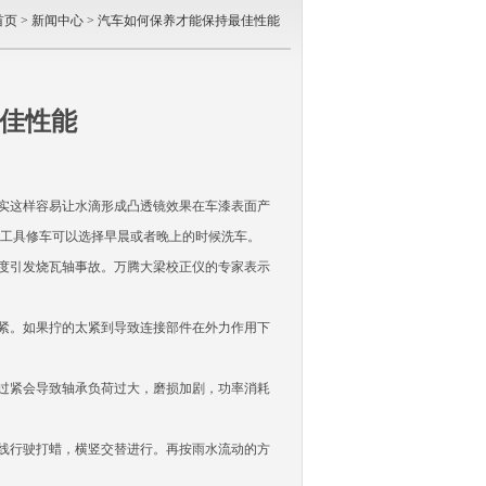
首页
>
新闻中心
> 汽车如何保养才能保持最佳性能
佳性能
实这样容易让水滴形成凸透镜效果在车漆表面产
工具修车可以选择早晨或者晚上的时候洗车。
度引发烧瓦轴事故。万腾大梁校正仪的专家表示
紧。如果拧的太紧到导致连接部件在外力作用下
过紧会导致轴承负荷过大，磨损加剧，功率消耗
线行驶打蜡，横竖交替进行。再按雨水流动的方