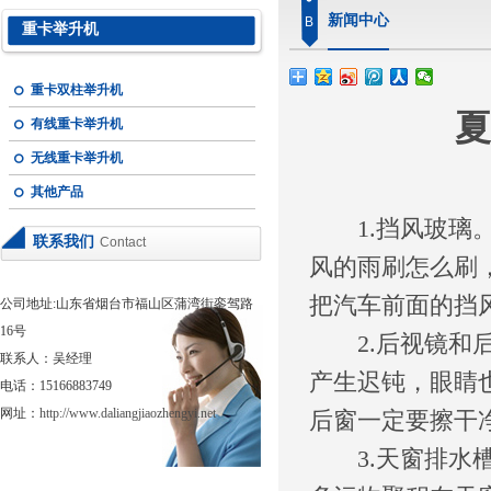
新闻中心
B
重卡举升机
重卡双柱举升机
夏
有线重卡举升机
无线重卡举升机
其他产品
1.挡风玻璃
联系我们
Contact
风的雨刷怎么刷
把汽车前面的挡
公司地址:山东省烟台市福山区蒲湾街銮驾路
16号
2.后视镜和后
联系人：吴经理
产生迟钝，眼睛
电话：15166883749
网址：
http://www.daliangjiaozhengyi.net
后窗一定要擦干
3.天窗排水