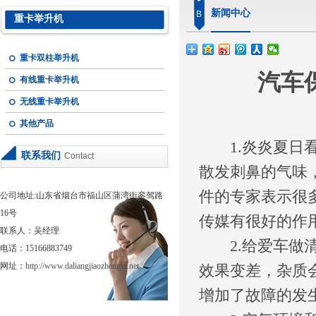
新闻中心
B
重卡举升机
重卡双柱举升机
汽车
有线重卡举升机
无线重卡举升机
其他产品
1.炎炎夏日看
联系我们
Contact
散发刺鼻的气味
件的专家表示很
公司地址:山东省烟台市福山区蒲湾街銮驾路
16号
传媒有很好的作
联系人：吴经理
2.给爱车做清
电话：15166883749
网址：
http://www.daliangjiaozhengyi.net
效果变差，杂质
增加了故障的发