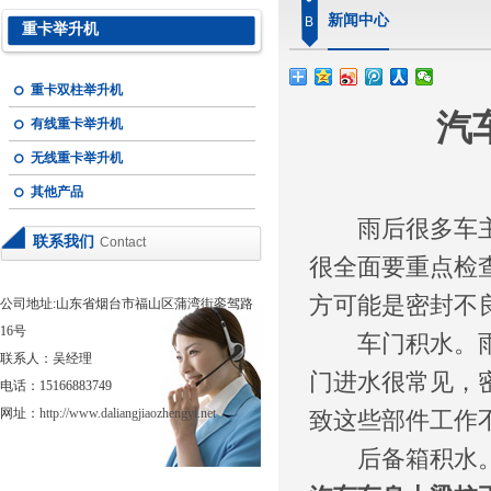
新闻中心
B
重卡举升机
重卡双柱举升机
汽
有线重卡举升机
无线重卡举升机
其他产品
雨后很多车主都
联系我们
Contact
很全面要重点检
方可能是密封不
公司地址:山东省烟台市福山区蒲湾街銮驾路
16号
车门积水。雨后
联系人：吴经理
门进水很常见，
电话：15166883749
网址：
http://www.daliangjiaozhengyi.net
致这些部件工作
后备箱积水。很