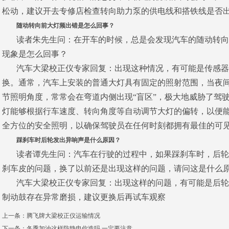
松动，建议开去专修店检查转向助力泵的供电线和搭铁线是否
随动转向前大灯频出错是怎么回事？
读者朱先生问：在开车的时候，总是会发现汽车的随动转向
现象是怎么回事？
汽车大梁校正仪专家回复
：出现这种情况，有可能是传感器
换。通常，汽车上安装的普通大灯具有固定的照射范围，当夜
节照明角度，常常会在弯道内侧出现
“
盲区
”
，极大地威胁了驾
灯能够根据行车速度、转向角度等自动调节大灯的偏转，以便
全方位的安全照明，以确保驾驶员在任何时刻都拥有最佳的可
踩刹车时后轮发出异响声是什么原因？
读者谭先生问：汽车在行驶的过程中，如果踩刹车时，后轮
刹车皮的问题，换了以前还是出现这样的问题，请问这是什么
汽车大梁校正仪专家回复
：出现这样的问题，有可能是后轮
制动鼓存在异常磨损，建议更换后再试车观察
上一条：
腾飞牌大梁校正仪运输情况
下一条：
冬季加油这样防静电你造吗 一定要注意