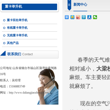
新闻中心
B
重卡举升机
重卡双柱举升机
有线重卡举升机
无线重卡举升机
其他产品
联系我们
Contact
春季的天气难免
大梁
相对减小，
公司地址:山东省烟台市福山区蒲湾街銮驾路
16号
麻烦。车主要轻
联系人：吴经理
就麻烦了。
电话：15166883749
网址：
http://www.daliangjiaozhengyi.net
现在的空气污染