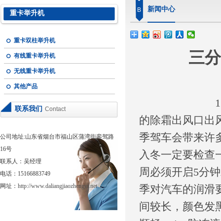
新闻中心
B
重卡举升机
重卡双柱举升机
三分
有线重卡举升机
无线重卡举升机
其他产品
1、暖风检
联系我们
Contact
的除霜出风口出
季驾车会带来许
公司地址:山东省烟台市福山区蒲湾街銮驾路
16号
入冬一定要检查
联系人：吴经理
周必须开启5分
电话：15166883749
网址：
http://www.daliangjiaozhengyi.net
季对汽车的润滑
间较长，颜色发