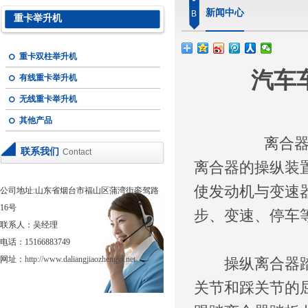
新闻中心
B
重卡举升机
重卡双柱举升机
汽车
有线重卡举升机
无线重卡举升机
其他产品
离合
联系我们
Contact
离合器的操纵装
使发动机与变速
公司地址:山东省烟台市福山区蒲湾街銮驾路
16号
步、变速、停车
联系人：吴经理
电话：15166883749
网址：
http://www.daliangjiaozhengyi.net
操纵离合器踏板
关节和踩关节的