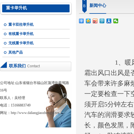
新闻中心
B
重卡举升机
重卡双柱举升机
有线重卡举升机
无线重卡举升机
其他产品
1、暖风检查
联系我们
Contact
霜出风口出风是
车会带来许多麻
公司地址:山东省烟台市福山区蒲湾街銮驾路
16号
一定要检查一下
联系人：吴经理
须开启5分钟左
电话：15166883749
网址：
http://www.daliangjiaozhengyi.net
汽车的润滑要求
长，颜色发黑，