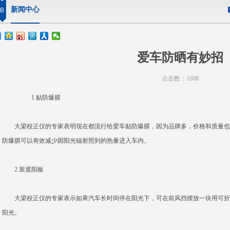
新闻中心
B
爱车防晒有妙招
点击数：1608
1.贴防爆膜
大梁校正仪
的专家表明现在都流行给爱车贴防爆膜，因为品牌多，价格和质量也
防爆膜可以有效减少因阳光辐射照到的热量进入车内。
2.装遮阳板
大梁校正仪的专家表示如果汽车长时间停在阳光下，可在前风挡摆放一块用可折
阳光。