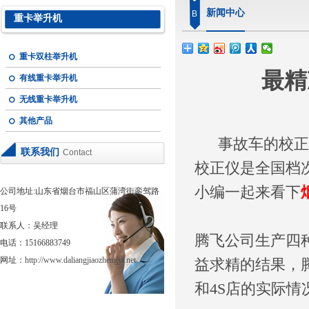
新闻中心
B
重卡举升机
重卡双柱举升机
最精
有线重卡举升机
无线重卡举升机
其他产品
事故车的校正离
联系我们
Contact
校正仪是全国档
小编一起来看下
公司地址:山东省烟台市福山区蒲湾街銮驾路
16号
联系人：吴经理
腾飞公司生产四
电话：15166883749
网址：
http://www.daliangjiaozhengyi.net
益求精的结果，
和4S店的实际