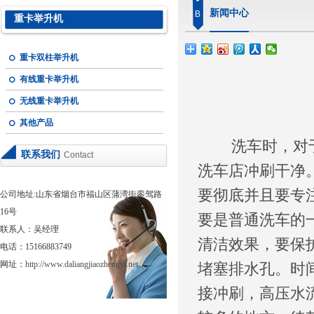
新闻中心
B
重卡举升机
重卡双柱举升机
有线重卡举升机
无线重卡举升机
其他产品
洗车时，对于有
联系我们
Contact
洗车店冲刷干净
要彻底并且要专
公司地址:山东省烟台市福山区蒲湾街銮驾路
16号
要是普通洗车的
联系人：吴经理
清洁效果，要保
电话：15166883749
网址：
http://www.daliangjiaozhengyi.net
堵塞排水孔。时
接冲刷，高压水