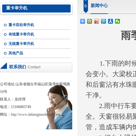
新闻中心
B
重卡举升机
重卡双柱举升机
雨
有线重卡举升机
无线重卡举升机
其他产品
1.下雨的时
联系我们
Contact
会变小。大梁校
和后窗沾有水珠
公司地址:山东省烟台市福山区蒲湾街銮驾路
16号
干净。
联系人：吴经理
2.雨中行车要
电话：15166883749
网址：
http://www.daliangjiaozhengyi.net
全。天窗很轻易
管，造成车辆内