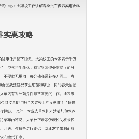
新闻中心
> 大梁校正仪讲解春季汽车保养实惠攻略
养实惠攻略
康使用留下隐患。大梁校正的专家表示千万
尘、空气产生老化，有害细菌也会随温度的升
，不要做无用功，每分钱都需花在刀刃上，春
和食品残渣轻易孳生细菌和螨虫，同时春天恰是
灭车内有害细菌是件非常重要的工作。通常来
怎么对皮革护理吗？大梁校正的专家做了了解保
行操纵。 此外，专业皮革保护对清洁剂和保养
污染车内环境。大梁校正表示仪表控制板最轻
、开关、按钮等进行刷拭，防止灰尘累积而难
软布擦拭干净。