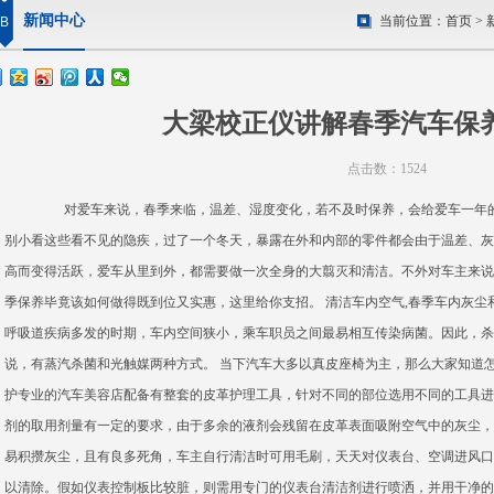
新闻中心
当前位置：
首页
>
B
大梁校正仪讲解春季汽车保
点击数：1524
对爱车来说，春季来临，温差、湿度变化，若不及时保养，会给爱车一年的健
别小看这些看不见的隐疾，过了一个冬天，暴露在外和内部的零件都会由于温差、灰
高而变得活跃，爱车从里到外，都需要做一次全身的大翦灭和清洁。不外对车主来说
季保养毕竟该如何做得既到位又实惠，这里给你支招。 清洁车内空气,春季车内灰尘
呼吸道疾病多发的时期，车内空间狭小，乘车职员之间最易相互传染病菌。因此，杀
说，有蒸汽杀菌和光触媒两种方式。 当下汽车大多以真皮座椅为主，那么大家知道
护专业的汽车美容店配备有整套的皮革护理工具，针对不同的部位选用不同的工具进
剂的取用剂量有一定的要求，由于多余的液剂会残留在皮革表面吸附空气中的灰尘，
易积攒灰尘，且有良多死角，车主自行清洁时可用毛刷，天天对仪表台、空调进风口
以清除。假如仪表控制板比较脏，则需用专门的仪表台清洁剂进行喷洒，并用干净的