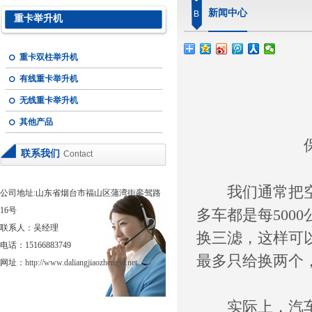
新闻中心
B
重卡举升机
重卡双柱举升机
有线重卡举升机
无线重卡举升机
其他产品
保
联系我们
Contact
我们通常把空气
公司地址:山东省烟台市福山区蒲湾街銮驾路
16号
多车都是每500
联系人：吴经理
换三滤，这样可
电话：15166883749
最多只给换两个
网址：
http://www.daliangjiaozhengyi.net
实际上，汽车厂