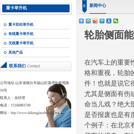
新闻中心
B
重卡举升机
重卡双柱举升机
轮胎侧面能
有线重卡举升机
无线重卡举升机
其他产品
在汽车上的重要
联系我们
Contact
格和重视，轮胎
件！也就是说它
公司地址:山东省烟台市福山区蒲湾街銮驾路
16号
尤其是侧面有伤
联系人：吴经理
命当儿戏？绝大
电话：15166883749
网址：
http://www.daliangjiaozhengyi.net
是否报废也是有
个例子：在北京