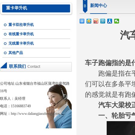
新闻中心
B
重卡举升机
重卡双柱举升机
汽
有线重卡举升机
无线重卡举升机
其他产品
车子跑偏指的是
联系我们
Contact
跑偏是指在平坦
们可以在多条平
公司地址:山东省烟台市福山区蒲湾街銮驾路
16号
的感觉就是有跑偏
联系人：吴经理
汽车大梁校
电话：15166883749
网址：
http://www.daliangjiaozhengyi.net
一、轮胎亏