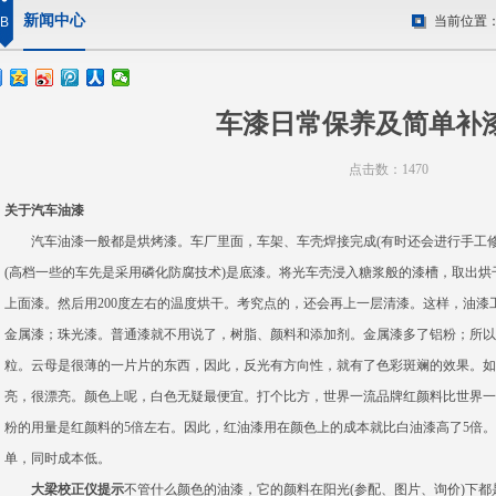
新闻中心
当前位置
B
车漆日常保养及简单补
点击数：1470
关于汽车油漆
汽车油漆一般都是烘烤漆。车厂里面，车架、车壳焊接完成(有时还会进行手工修
(高档一些的车先是采用磷化防腐技术)是底漆。将光车壳浸入糖浆般的漆槽，取出
上面漆。然后用200度左右的温度烘干。考究点的，还会再上一层清漆。这样，油漆
金属漆；珠光漆。普通漆就不用说了，树脂、颜料和添加剂。金属漆多了铝粉；所以
粒。云母是很薄的一片片的东西，因此，反光有方向性，就有了色彩斑斓的效果。如
亮，很漂亮。颜色上呢，白色无疑最便宜。打个比方，世界一流品牌红颜料比世界一
粉的用量是红颜料的5倍左右。因此，红油漆用在颜色上的成本就比白油漆高了5倍
单，同时成本低。
大梁校正仪提示
不管什么颜色的油漆，它的颜料在阳光(参配、图片、询价)下