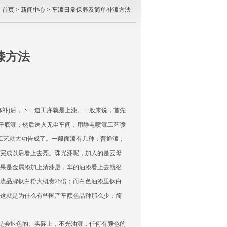
：
首页
>
新闻中心
> 车漆日常保养及简单补漆方法
漆方法
补)后，下一道工序就是上漆。一般来说，首先
烘干底漆；然后送入无尘车间，用静电喷漆工艺喷
工艺就大功告成了。一般面漆有几种：普通漆；
完成以后看上去亮。珠光漆呢，加入的是云母
果是金属漆加上清漆层，车的油漆看上去就很
流品牌钛白粉大概贵25倍；而白色油漆里钛白
。这就是为什么有些国产车颜色品种那么少：简
都是会退色的。实际上，不光油漆，任何有颜色的