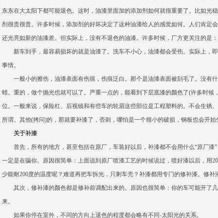
东东在大太阳下都可能退色。这时，油漆里面加的添加剂如何就很重要了。比如光稳
剂很贵很贵。许多时候，添加剂的好坏决定了这种油漆给人的感觉如何。人们肯定会
还光亮如新的油漆差。但实际上，没有不退色的油漆。许多时候，厂方更关注的是：
新车到手，最容易损坏的就是油漆了。洗车不小心，油漆都会受伤。实际上，即
事情。
一般小的擦伤，油漆表面有伤痕，伤痕泛白。那个是油漆表面被刮毛了。没有什
蜡。重的，做个抛光也就可以了。严重一点的，能看到下层底漆的颜色了(许多时候
位。一般来说，保险杠、后视镜和有些车的轮眉这些部位是工程塑料的。不会生锈。
所谓。其他(拷问)的，那就要补漆了，否则，哪怕是一个很小的破损，钢板也会开
关于补漆
首先，所有的地方，甚至包括在原厂，车装好以后，补漆都不会用什么“原厂漆”！
一定是在骗你。原因很简单：上面说到原厂喷漆工艺的时候说过，喷好漆以后，用20
少能耐200度的温度呢？难道再把车拆光，只剩车壳？补漆都用专门的修补漆。修补漆
其次，修补漆的颜色都是修补前调配出来的。原因也很简单：你的车可能开了几
来。
如果你停在室外，不同的方向上退色的程度都会略有不同-太阳光的关系。