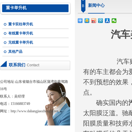
新闻中心
B
重卡举升机
重卡双柱举升机
汽车
有线重卡举升机
无线重卡举升机
其他产品
汽车贴膜现在
联系我们
Contact
有的车主都会为
不到预想的效果
公司地址:山东省烟台市福山区蒲湾街銮驾路
16号
点。
联系人：吴经理
确实国内的
电话：15166883749
网址：
http://www.daliangjiaozhengyi.net
太阳膜泛滥。驰
阳膜质量和技师