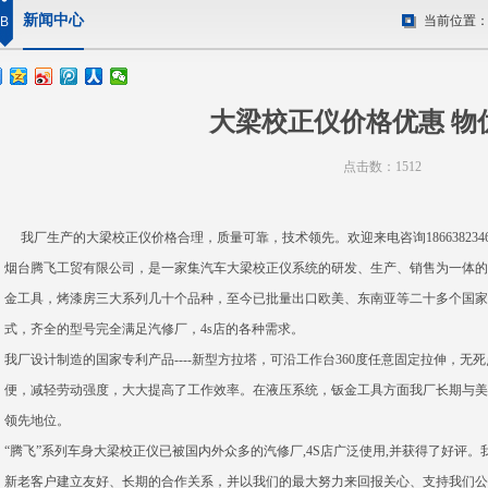
新闻中心
当前位置
B
大梁校正仪价格优惠 物
点击数：1512
我厂生产的大梁校正仪价格合理，质量可靠，技术领先。欢迎来电咨询1866382346
烟台腾飞工贸有限公司，是一家集
汽车大梁校正仪
系统的研发、生产、销售为一体的
金工具，烤漆房三大系列几十个品种，至今已批量出口欧美、东南亚等二十多个国家
式，齐全的型号完全满足汽修厂，4s店的各种需求。
我厂设计制造的国家专利产品----新型方拉塔，可沿工作台360度任意固定拉伸，无死
便，减轻劳动强度，大大提高了工作效率。在液压系统，钣金工具方面我厂长期与美
领先地位。
“腾飞”系列车身大梁校正仪已被国内外众多的汽修厂,4S店广泛使用,并获得了好评
新老客户建立友好、长期的合作关系，并以我们的最大努力来回报关心、支持我们公