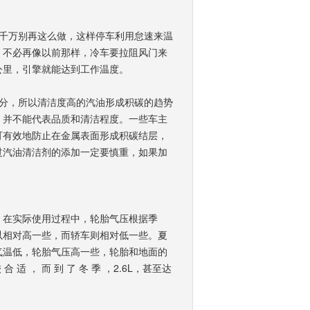
千万别再这么做，这样停车利用怠速来温
，不必再像以前那样，冷车要拉阻风门来
公里，引擎就能达到工作温度。
分，所以清洁度高的汽油形成积碳的趋势
，并不能代表品质和清洁程度。一些车主
可有效地防止在金属表面形成积碳结层，
过汽油清洁剂的添加一定要慎重，如果加
。在实际使用过程中，轮胎气压根据季
以相对高一些，而轿车则相对低一些。夏
气温低，轮胎气压高一些，轮胎和地面的
适 ， 而 到 了 冬 季 ，2.6L，甚至达