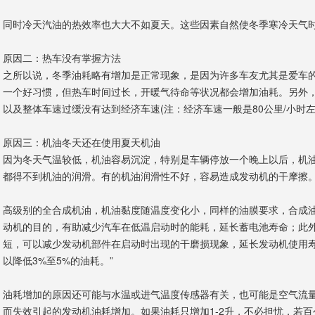
同时冷天汽油的热效率也大大不如夏天。这些因素自然使冬季寒冷天气
原因二：热车没有掌握方法
之所以说，冬季油耗略有增加是正常现象，是因为许多车友尤其是爱车
一个好习惯，但热车时间过长，开暖气待命等状况都会增加油耗。另外
以及整体车速过缓没有达到经济车速(注：经济车速一般是80公里/小时
原因三：机油冬天还在使用夏天机油
因为冬天气温较低，机油容易沉淀，特别是车辆停放一个晚上以后，机
都得不到机油的润滑。有的机油润滑性不好，容易造成发动机的干摩擦
高级别的全合成机油，机油黏度随温度变化小，同样的油膜要求，合成
动机的目的，有助减少汽车在低温启动时的能耗，延长蓄电池寿命；此
短，可以减少发动机部件在启动时出现的干磨损现象，延长发动机使用寿
以降低3%至5%的油耗。”
油耗增加的原因还可能与水温或进气温度传感器有关，也可能是空气流
而失效引起的发动机油耗增加。如果油耗只增加1-2升，不必担忧，若