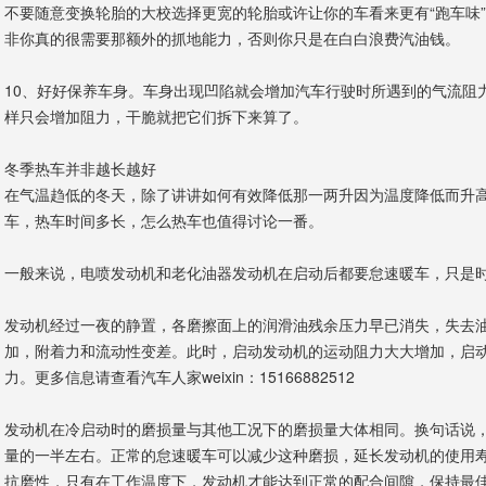
不要随意变换轮胎的大校选择更宽的轮胎或许让你的车看来更有“跑车味
非你真的很需要那额外的抓地能力，否则你只是在白白浪费汽油钱。
10、好好保养车身。车身出现凹陷就会增加汽车行驶时所遇到的气流阻
样只会增加阻力，干脆就把它们拆下来算了。
冬季热车并非越长越好
在气温趋低的冬天，除了讲讲如何有效降低那一两升因为温度降低而升
车，热车时间多长，怎么热车也值得讨论一番。
一般来说，电喷发动机和老化油器发动机在启动后都要怠速暖车，只是
发动机经过一夜的静置，各磨擦面上的润滑油残余压力早已消失，失去
加，附着力和流动性变差。此时，启动发动机的运动阻力大大增加，启动
力。更多信息请查看汽车人家weixin：15166882512
发动机在冷启动时的磨损量与其他工况下的磨损量大体相同。换句话说
量的一半左右。正常的怠速暖车可以减少这种磨损，延长发动机的使用
抗磨性，只有在工作温度下，发动机才能达到正常的配合间隙，保持最