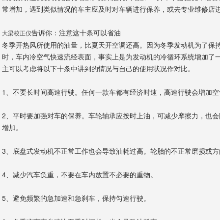
常增加，遇到类似情况的车主应及时对车辆进行保养，或去专业维修店
告诉你：注意这十条可以省油
大梁校正仪
冬季开热风所使用的油量，比夏天开空调还高。因为冬季发动机为了保
时，车内冷空气快速流经表面，事实上是为发动机的冷循环系统增加了
主可以考虑将以下十条中讲到的情况与自己的使用状况作对比。
1、不要长时间高速行驶。任何一款车都有经济时速，高速行驶会增加空
2、平时要加强对车的保养。车轮轴承应按时上油，可减少摩擦力，也会
增加。
3、底盘式发动机不正常工作也会导致油耗过高。轮胎的不正常磨损或方
4、减少汽车负重，不要在车内放置不必要的重物。
5、避免频繁的急加速和急刹车，保持匀速行驶。