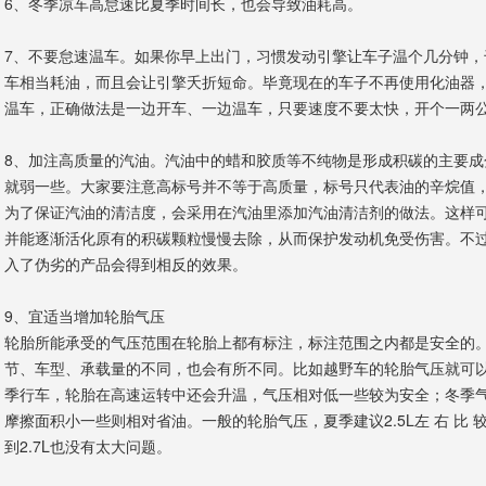
6、冬季凉车高怠速比夏季时间长，也会导致油耗高。
7、不要怠速温车。如果你早上出门，习惯发动引擎让车子温个几分钟，
车相当耗油，而且会让引擎夭折短命。毕竟现在的车子不再使用化油器
温车，正确做法是一边开车、一边温车，只要速度不要太快，开个一两
8、加注高质量的汽油。汽油中的蜡和胶质等不纯物是形成积碳的主要成
就弱一些。大家要注意高标号并不等于高质量，标号只代表油的辛烷值
为了保证汽油的清洁度，会采用在汽油里添加汽油清洁剂的做法。这样
并能逐渐活化原有的积碳颗粒慢慢去除，从而保护发动机免受伤害。不
入了伪劣的产品会得到相反的效果。
9、宜适当增加轮胎气压
轮胎所能承受的气压范围在轮胎上都有标注，标注范围之内都是安全的
节、车型、承载量的不同，也会有所不同。比如越野车的轮胎气压就可
季行车，轮胎在高速运转中还会升温，气压相对低一些较为安全；冬季
摩擦面积小一些则相对省油。一般的轮胎气压，夏季建议2.5L左 右 比 较 合 
到2.7L也没有太大问题。