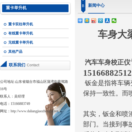
新闻中心
B
重卡举升机
重卡双柱举升机
车身大
有线重卡举升机
无线重卡举升机
其他产品
汽车车身校正仪
联系我们
Contact
15166882512
公司地址:山东省烟台市福山区蒲湾街銮驾路
钣金是指将车辆
16号
保持一致性。而
联系人：吴经理
电话：15166883749
网址：
http://www.daliangjiaozhengyi.net
其实，钣金和喷
部门。当接到事