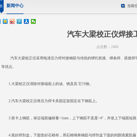
新闻中心
当前
B
汽车大梁校正仪焊接
点击数：2484
汽车大梁校正仪采用电渣压力焊对接钢筋与传统的绑扎联接、绑条焊、搭接焊等
等优点。
1.大梁校正仪清除对接端面上的油、锈及其 它污物。
2.
汽车大梁校正仪
将压力焊卡具固定架固定在下钢筋上。
3.装卡上钢筋，保证端面偏移量<1mm，上下钢筋不直度<4°，并使上下端面短路
4.装好焊剂盒，下面垫好石棉布，用石棉绳将钢筋与焊剂盒下面的间隙填紧防漏