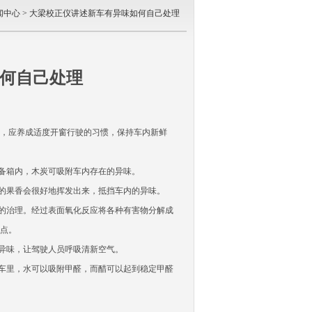
闻中心
> 大梁校正仪讲述新车有异味如何自己处理
何自己处理
期，应养成适度开窗行驶的习惯，保持车内新鲜
后备箱内，木炭可吸附车内存在的异味。
它的果香会很好地挥发出来，抵挡车内的异味。
染的治理。经过表面氧化反应将各种有害物分解成
点。
内异味，让驾驶人员呼吸清新空气。
在车里，水可以吸附甲醛，而醋可以起到稳定甲醛