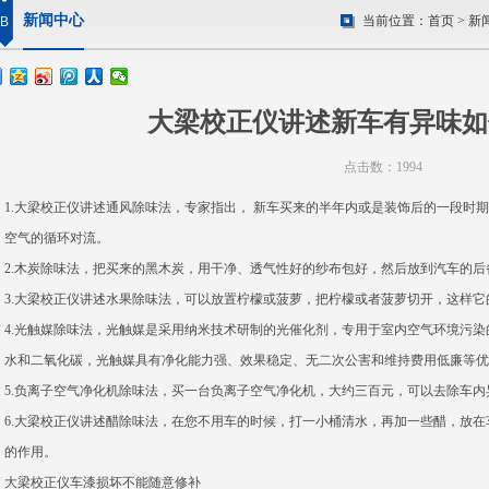
新闻中心
当前位置：
首页
>
新
B
大梁校正仪讲述新车有异味如
点击数：1994
1.
大梁校正仪
讲述通风除味法，专家指出， 新车买来的半年内或是装饰后的一段时
空气的循环对流。
2.木炭除味法，把买来的黑木炭，用干净、透气性好的纱布包好，然后放到汽车的
3.大梁校正仪讲述水果除味法，可以放置柠檬或菠萝，把柠檬或者菠萝切开，这样
4.光触媒除味法，光触媒是采用纳米技术研制的光催化剂，专用于室内空气环境污
水和二氧化碳，光触媒具有净化能力强、效果稳定、无二次公害和维持费用低廉等优
5.负离子空气净化机除味法，买一台负离子空气净化机，大约三百元，可以去除车
6.大梁校正仪讲述醋除味法，在您不用车的时候，打一小桶清水，再加一些醋，放
的作用。
大梁校正仪车漆损坏不能随意修补