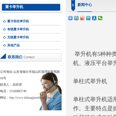
新闻中心
B
重卡举升机
重卡双柱举升机
有线重卡举升机
无线重卡举升机
其他产品
举升机有5种种
联系我们
Contact
机、液压平台举
公司地址:山东省烟台市福山区蒲湾街銮驾路
16号
单柱式举升机
联系人：吴经理
电话：15166883749
网址：
http://www.daliangjiaozhengyi.net
单柱式举升机适
作。主要特点是