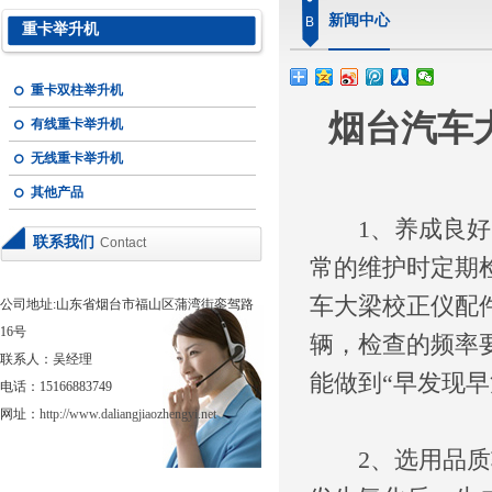
新闻中心
B
重卡举升机
重卡双柱举升机
烟台汽车
有线重卡举升机
无线重卡举升机
其他产品
1、养成良好的
联系我们
Contact
常的维护时定期
车大梁校正仪配
公司地址:山东省烟台市福山区蒲湾街銮驾路
16号
辆，检查的频率
联系人：吴经理
能做到“早发现早
电话：15166883749
网址：
http://www.daliangjiaozhengyi.net
2、选用品质较