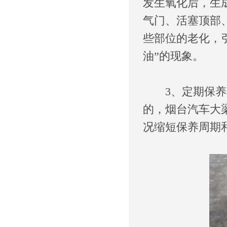
发生氧化后，生
气门、活塞顶部
些部位的老化，
油”的现象。
3、定期保养车
的，烟台汽车大
况缩短保养周期