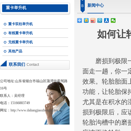
新闻中心
B
重卡举升机
重卡双柱举升机
如何让
有线重卡举升机
无线重卡举升机
其他产品
磨损到极限一定
联系我们
Contact
面走一趟，你一
效果。轮胎胎面
公司地址:山东省烟台市福山区蒲湾街銮驾路
16号
功能，让轮胎保
联系人：吴经理
尤其是在积水的
电话：15166883749
网址：
http://www.daliangjiaozhengyi.net
损到极限后，应
轮胎沟槽中的磨