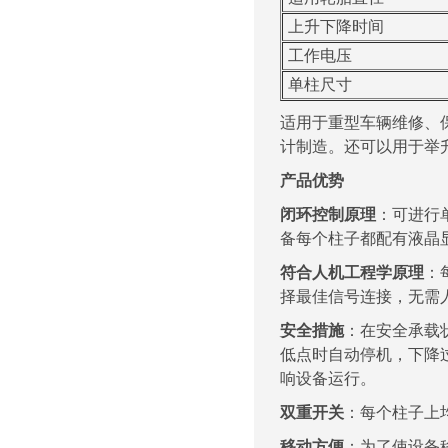
上升下降时间
工作电压
单柱尺寸
适用于重型车辆维修、保养
计
制造。
还可以用于举
产品优势
闭环控制原理
：可进行
备每
个柱
子都配有液晶
符合人机工程学原理
：
择最
佳信号
连接，无需
安全措施
：在安全承载
低点时
自动
停机，下降
响设备运行。
双重开关
：每个柱子上
移动方便
：为了使设备