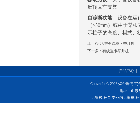
反转叉车支架。
自诊断功能
：设备在运
（≥50mm）或由
于某根
示柱子的高度、模式、
上一条：
6柱有线重卡举升机
下一条：
有线重卡举升机
产品中心
|
Copyright © 2023 烟台
地址：山东
大梁校正仪_专业的大梁校正