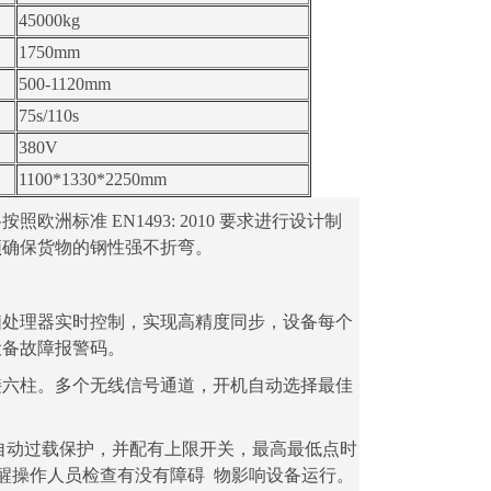
45000kg
1750mm
500-1120mm
75s/110s
380V
1100*1330*2250mm
标准 EN1493: 2010 要求进行设计
制
须确保货物的钢性强不折弯。
脑处理器实时控制，实现高精度同步，设备每
个
设备故障报警码。
接六柱。多个无线信号通道，开机自动选择最
佳
自动过载保护，并配有上限开关，最高最低点时
提醒操作人员检查有没有障碍 物影响设备运行。