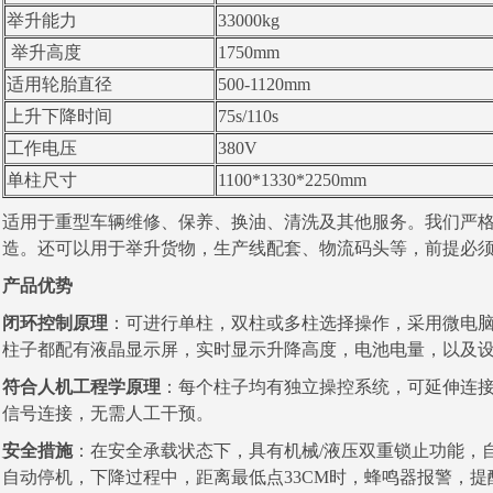
举升能力
33000kg
举升高度
1750mm
适用轮胎直径
500-1120mm
上升下降时间
75s/110s
工作电压
380V
单柱尺寸
1100*1330*2250mm
适用于重型车辆维修、保养、换油、清洗及其他服务。我们严格按照欧洲
造。
还可以用于举升货物，生产线配套、物流码头等，前提必
产品优势
闭环控制原理
：可进行单柱，双柱或多柱选择操作，采用微电
柱
子都配有液晶显示屏，实时显示升降高度，电池电量，以及
符合人机工程学原理
：每个柱子均有独立操控系统，可延伸连
信号
连接，无需人工干预。
安全措施
：在安全承载状态下，具有机械/液压双重锁止功能，
自动
停机，下降过程中，距离最低点33CM时，蜂鸣器报警，