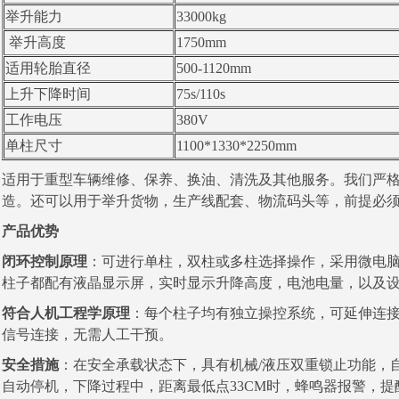
举升能力
33000kg
举升高度
1750mm
适用轮胎直径
500-1120mm
上升下降时间
75s/110s
工作电压
380V
单柱尺寸
1100*1330*2250mm
适用于重型车辆维修、保养、换油、清洗及其他服务。我们严格按照欧洲
造。
还可以用于举升货物，生产线配套、物流码头等，前提必
产品优势
闭环控制原理
：可进行单柱，双柱或多柱选择操作，采用微电
柱
子都配有液晶显示屏，实时显示升降高度，电池电量，以及
符合人机工程学原理
：每个柱子均有独立操控系统，可延伸连
信号
连接，无需人工干预。
安全措施
：在安全承载状态下，具有机械/液压双重锁止功能，
自动
停机，下降过程中，距离最低点33CM时，蜂鸣器报警，