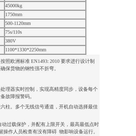
45000kg
1750mm
500-1120mm
75s/110s
380V
1100*1330*2250mm
标准 EN1493: 2010 要求进行设计
制
须确保货物的钢性强不折弯。
脑处理器实时控制，实现高精度同步，设备每
个
设备故障报警码。
接六柱。多个无线信号通道，开机自动选择最
佳
自动过载保护，并配有上限开关，最高最低点时
提醒操作人员检查有没有障碍 物影响设备运行。