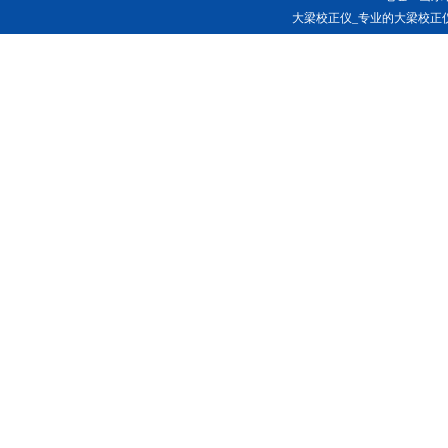
大梁校正仪_专业的大梁校正