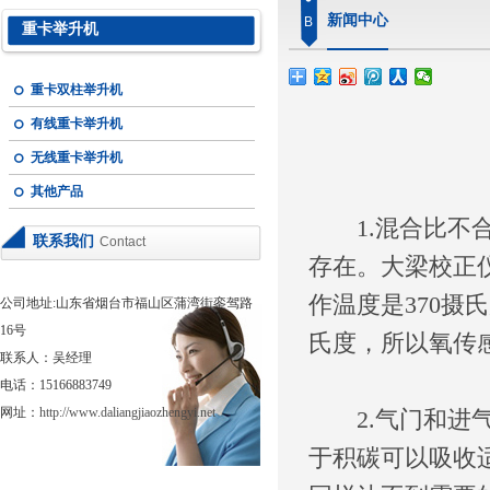
新闻中心
B
重卡举升机
重卡双柱举升机
有线重卡举升机
无线重卡举升机
其他产品
1.混合比不合
联系我们
Contact
存在。
大梁校正
作温度是370摄
公司地址:山东省烟台市福山区蒲湾街銮驾路
16号
氏度，所以氧传
联系人：吴经理
电话：15166883749
网址：
http://www.daliangjiaozhengyi.net
2.气门和进气
于积碳可以吸收