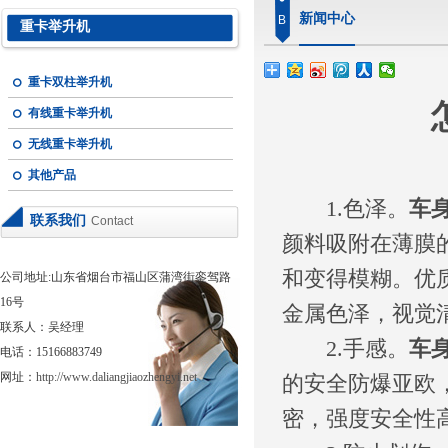
新闻中心
B
重卡举升机
重卡双柱举升机
有线重卡举升机
无线重卡举升机
其他产品
1.色泽。
车
联系我们
Contact
颜料吸附在薄膜
和变得模糊。优
公司地址:山东省烟台市福山区蒲湾街銮驾路
16号
金属色泽，视觉
联系人：吴经理
2.手感。
车
电话：15166883749
网址：
http://www.daliangjiaozhengyi.net
的安全防爆亚欧
密，强度安全性