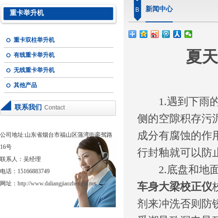
新闻中心
B
重卡举升机
重卡双柱举升机
夏天
有线重卡举升机
无线重卡举升机
其他产品
1.遇到下雨的
联系我们
Contact
侧的空隙积存污
成分有腐蚀的作
公司地址:山东省烟台市福山区蒲湾街銮驾路
16号
行封釉就可以防
联系人：吴经理
2.底盘和地面
电话：15166883749
网址：
http://www.daliangjiaozhengyi.net
车身大梁校正仪
剂来冲洗否则防