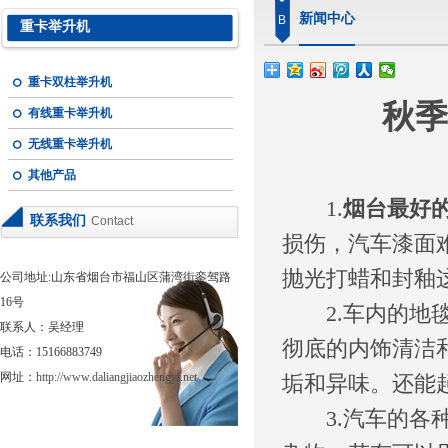
新闻中心
B
重卡举升机
重卡双柱举升机
秋季
有线重卡举升机
无线重卡举升机
其他产品
1.
烟台最好
联系我们
Contact
损伤，汽车漆面
抛光打蜡和封釉
公司地址:山东省烟台市福山区蒲湾街銮驾路
16号
2.车内的地毯
联系人：吴经理
彻底的内饰清洁
电话：15166883749
网址：
http://www.daliangjiaozhengyi.net
垢和异味。还能
3.汽车的各种