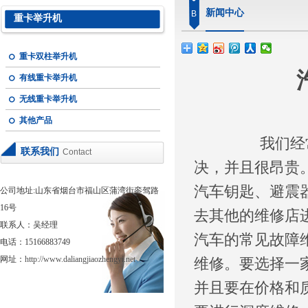
新闻中心
B
重卡举升机
重卡双柱举升机
有线重卡举升机
无线重卡举升机
其他产品
我们经常会看
联系我们
Contact
决，并且很昂贵
汽车钥匙、避震
公司地址:山东省烟台市福山区蒲湾街銮驾路
16号
去其他的维修店
联系人：吴经理
汽车的常见故障
电话：15166883749
网址：
http://www.daliangjiaozhengyi.net
维修。要选择一
并且要在价格和