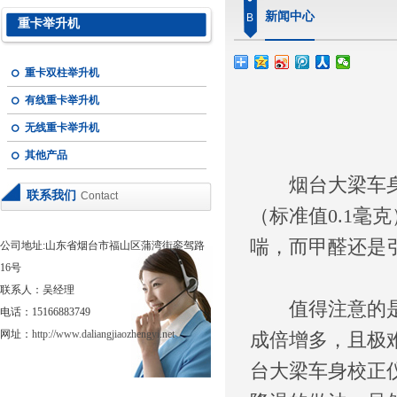
新闻中心
B
重卡举升机
重卡双柱举升机
有线重卡举升机
无线重卡举升机
其他产品
烟台大梁车
联系我们
Contact
（标准值0.1
喘，而甲醛还是
公司地址:山东省烟台市福山区蒲湾街銮驾路
16号
联系人：吴经理
值得注意的是，
电话：15166883749
网址：
http://www.daliangjiaozhengyi.net
成倍增多，且极
台大梁车身校正