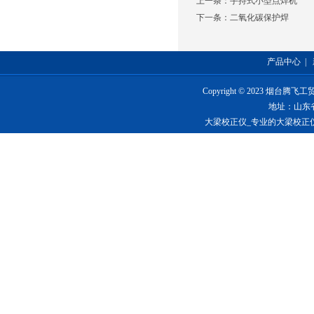
上一条：
手持式小型点焊机
下一条：
二氧化碳保护焊
产品中心
|
Copyright © 2023 烟台
地址：山东
大梁校正仪_专业的大梁校正