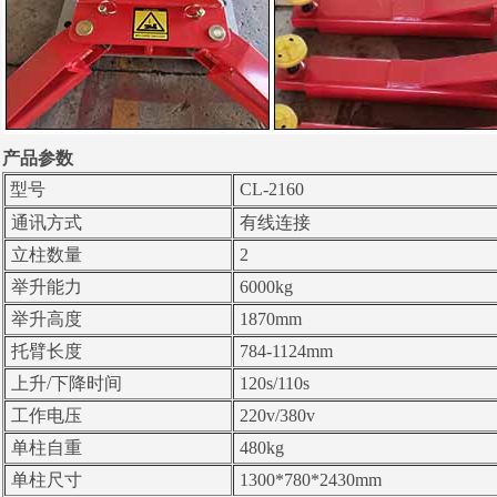
产品参数
型号
CL-2160
通讯方式
有线连接
立柱数量
2
举升能力
6000kg
举升高度
1870mm
托臂长度
784-1124mm
上升/下降时间
120s/110s
工作电压
220v/380v
单柱自重
480kg
单柱尺寸
1300*780*2430mm