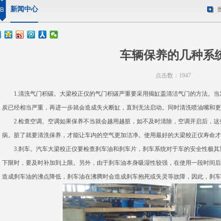
新闻中心
B
车辆保养的几种系
点击数：1947
1.清洗气门积碳。大梁校正仪的气门积碳严重要采用揭缸盖清洁气门的方法。当
炭已经相当严重，再进一步就会造成失火断缸，直到无法启动。同时清洗喷油嘴和更
2.检查空调。空调如果保养不当就会越用越脏，如不及时清除，空调开启后，这
病。脏了就要清洗保养，才能让车内的空气更加洁净。使用最好的大梁校正仪寿命才
3.刹车。汽车大梁校正仪要检查刹车油和刹车片，刹车系统对于车的安全性极其
下限时，要及时补加到上限。另外，由于刹车油本身吸湿性较强，在使用一段时间后
造成刹车油的沸点降低，刹车油在沸腾时会造成刹车抱死或失灵等故障，因此，刹车