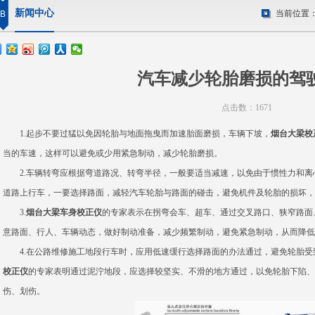
新闻中心
当前位置
B
汽车减少轮胎磨损的驾
点击数：1671
1.起步不要过猛以免因轮胎与地面拖曳而加速胎面磨损，车辆下坡，
烟台大梁校
当的车速，这样可以避免或少用紧急制动，减少轮胎磨损。
2.车辆转弯应根据弯道路况、转弯半径，一般要适当减速，以免由于惯性力和离
道路上行车，一要选择路面，减轻汽车轮胎与路面的碰击，避免机件及轮胎的损坏，
3.
烟台大梁车身校正仪
的专家表示在拐弯会车、超车、通过交叉路口、狭窄路面
意路面、行人、车辆动态，做好制动准备，减少频繁制动，避免紧急制动，从而降低
4.在公路维修施工地段行车时，应用低速缓行选择路面的办法通过，避免轮胎受
校正仪
的专家表明通过泥泞地段，应选择较坚实、不滑的地方通过，以免轮胎下陷、
伤、划伤。