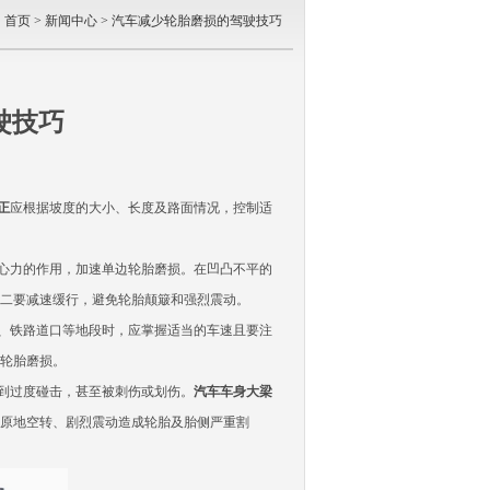
：
首页
>
新闻中心
> 汽车减少轮胎磨损的驾驶技巧
驶技巧
正
应根据坡度的大小、长度及路面情况，控制适
心力的作用，加速单边轮胎磨损。在凹凸不平的
二要减速缓行，避免轮胎颠簸和强烈震动。
、铁路道口等地段时，应掌握适当的车速且要注
轮胎磨损。
到过度碰击，甚至被刺伤或划伤。
汽车车身大梁
原地空转、剧烈震动造成轮胎及胎侧严重割