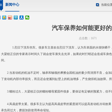
新闻中心
当前位
B
汽车保养如何能更好的
点击数：1671
1.烈日下洗车伤车。很多车主喜欢在烈日下洗车，认为车表面的水很快晒干
大梁校正仪的专家表示时间久了就会使车漆失去光泽，如果此时打蜡还会造成车身色
间。
2.当发动机的机油不足时，轴承和轴颈的摩擦会因机油的量少而润滑不良，会加
了发动机内部功率损失，而且还会使溅到缸壁上的机油增多，产生烧排机油故障。所
3.螺栓过久，大梁校正仪的螺栓螺母紧固件很多，要保证有足够的预紧力，但不
4.风扇皮带太紧。很多车主认为提高风扇皮带的紧度就可以提高发动机冷却效果
承负荷过大，磨损加剧使用寿命缩短。