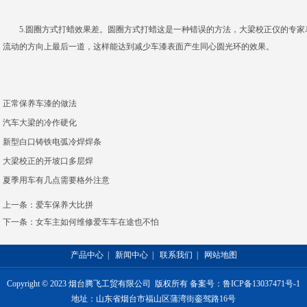
5.圆圈方式打蜡效果差。圆圈方式打蜡这是一种错误的方法，大梁校正仪的专家
流动的方向上最后一道，这样能达到减少车漆表面产生同心圆光环的效果。
正常保养车漆的做法
汽车大梁的冷作硬化
新型白口铸铁电弧冷焊焊条
大梁校正的开坡口多层焊
夏季用车有几点需要格外注意
上一条：
爱车保养大比拼
下一条：
女车主如何维修爱车车在途也不怕
产品中心
|
新闻中心
|
联系我们
|
网站地图
Copyright © 2023 烟台腾飞工贸有限公司 版权所有 备案号：鲁ICP备13037471号-1
地址：山东省烟台市福山区蒲湾街銮驾路16号